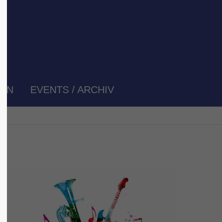
stiert
Der Eintrag "offcanvas-col4" existiert
leider nicht.
GEN
EVENTS / ARCHIV