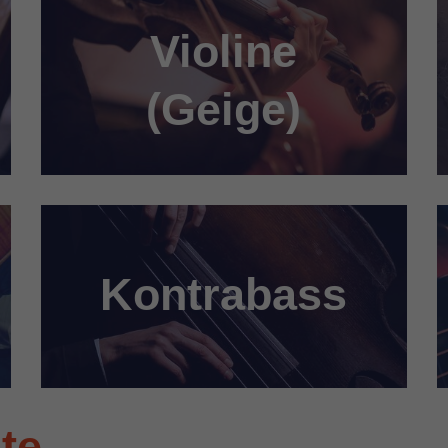
Violine
(Geige)
Kontrabass
te