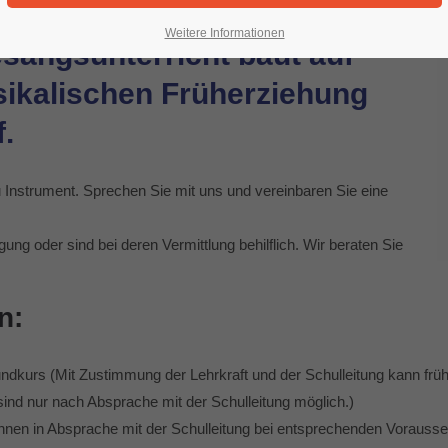
Weitere Informationen
sangsunterricht baut auf
ikalischen Früherziehung
.
u Instrument. Sprechen Sie mit uns und vereinbaren Sie eine
ung oder sind bei deren Vermittlung behilflich. Wir beraten Sie
n:
ndkurs (Mit Zustimmung der Lehrkraft und der Schulleitung kann fr
nd nur nach Absprache mit der Schulleitung möglich.)
nen in Absprache mit der Schulleitung bei entsprechenden Vorausse