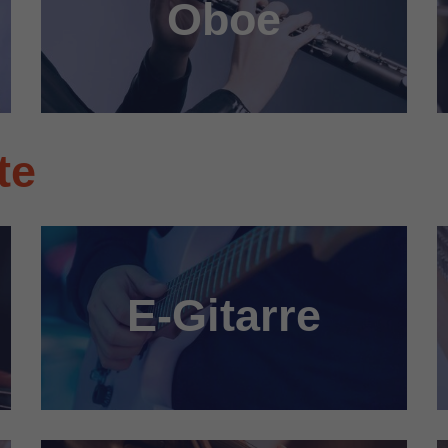
Oboe
te
E-Gitarre