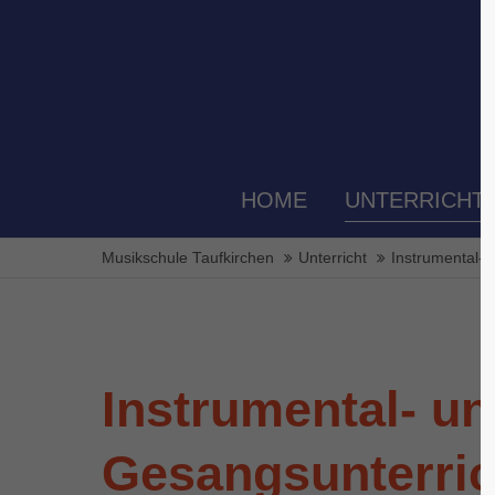
Der Eintrag "offcanvas-col1" existiert
Der Eint
leider nicht.
leider ni
HOME
UNTERRICHT
Musikschule Taufkirchen
Unterricht
Instrumental- 
Instrumental- u
Gesangsunterric