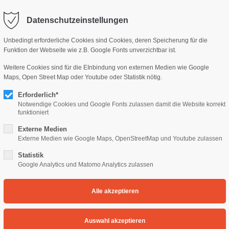
Datenschutzeinstellungen
rag "offcanvas-col2" existiert
Der Eintrag "offcanvas-col3" exi
cht.
leider nicht.
Unbedingt erforderliche Cookies sind Cookies, deren Speicherung für die
Funktion der Webseite wie z.B. Google Fonts unverzichtbar ist.
Weitere Cookies sind für die EInbindung von externen Medien wie Google
Maps, Open Street Map oder Youtube oder Statistik nötig.
ANMELDUNG
ENTGELTE & BESTIMMUN
Erforderlich*
Notwendige Cookies und Google Fonts zulassen damit die Website korrekt
funktioniert
und Gesangsunterricht
Externe Medien
Externe Medien wie Google Maps, OpenStreetMap und Youtube zulassen
Statistik
Google Analytics und Matomo Analytics zulassen
nd
ht