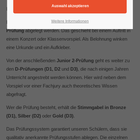
Die Prüfungen haben verschiedene Schwierigkeitsgrade.
Weitere Informationen
Bereits nach einem Jahr Unterricht kann die
Junior 1-
Prüfung
abgelegt werden. Das geschieht bei einem Auftritt in
einem Konzert oder Klassenvorspiel. Als Belohnung winken
eine Urkunde und ein Aufkleber.
Von der anschließenden
Junior 2-Prüfung
geht es weiter zu
den
D-Prüfungen (D1, D2
und
D3)
, die nach einigen Jahren
Unterricht angestrebt werden können. Hier wird neben dem
Vorspiel vor einer Fachjury auch theoretisches Wissen
abgefragt.
Wer die Prüfung besteht, erhält die
Stimmgabel in Bronze
(D1), Silber (D2)
oder
Gold (D3)
.
Das Prüfungssystem garantiert unseren Schülern, dass sie
qualitativ anerkannte Prüfungsstufen ablegen. Die einzelnen