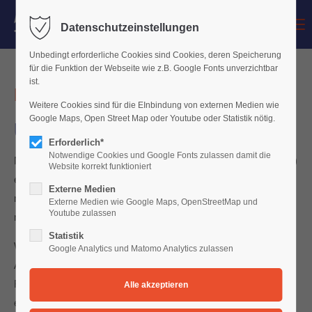
Menu
Datenschutzeinstellungen
Der Eintrag "offcanvas-col1" existiert leider nicht.
Unbedingt erforderliche Cookies sind Cookies, deren Speicherung
für die Funktion der Webseite wie z.B. Google Fonts unverzichtbar
Der Eintrag "offcanvas-col2" existiert leider nicht.
ist.
Freiwillige Leistungsprüfungen
Weitere Cookies sind für die EInbindung von externen Medien wie
Google Maps, Open Street Map oder Youtube oder Statistik nötig.
Der Eintrag "offcanvas-col3" existiert leider nicht.
Üben lohnt sich!
Erforderlich*
Notwendige Cookies und Google Fonts zulassen damit die
Mit dem vom Verband der Bayerischen Musikschulen (VBSM)
Der Eintrag "offcanvas-col4" existiert leider nicht.
Website korrekt funktioniert
etablierten System der
Freiwilligen Leistungsprüfungen
Externe Medien
möchten wir unsere Schülerinnen und Schüler zum
Externe Medien wie Google Maps, OpenStreetMap und
Youtube zulassen
musikalischen Leistungsnachweis motivieren!
Statistik
Wer will, kann in freiwilligen Leistungsprüfungen – nach
Google Analytics und Matomo Analytics zulassen
Absprache mit seiner Lehrkraft – seine musikalischen
Fähigkeiten und Kenntnisse unter Beweis stellen. Nach
erfolgreicher Teilnahme gibt es Abzeichen und Urkunden.