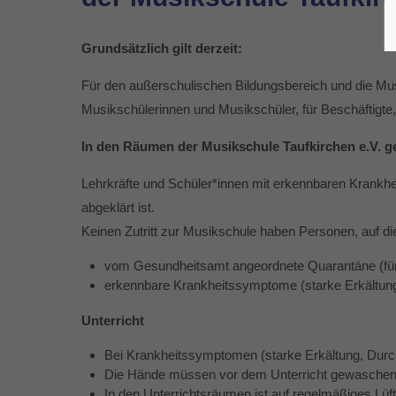
Grundsätzlich gilt derzeit:
Für den außerschulischen Bildungsbereich und die Mus
Musikschülerinnen und Musikschüler, für Beschäftigt
In den Räumen der Musikschule Taufkirchen e.V. 
Lehrkräfte und Schüler*innen mit erkennbaren Krankhei
abgeklärt ist.
Keinen Zutritt zur Musikschule haben Personen, auf die
vom Gesundheitsamt angeordnete Quarantäne (für 
erkennbare Krankheitssymptome (starke Erkältung, D
Unterricht
Bei Krankheitssymptomen (starke Erkältung, Durchfal
Die Hände müssen vor dem Unterricht gewaschen o
In den Unterrichtsräumen ist auf regelmäßiges Lüf