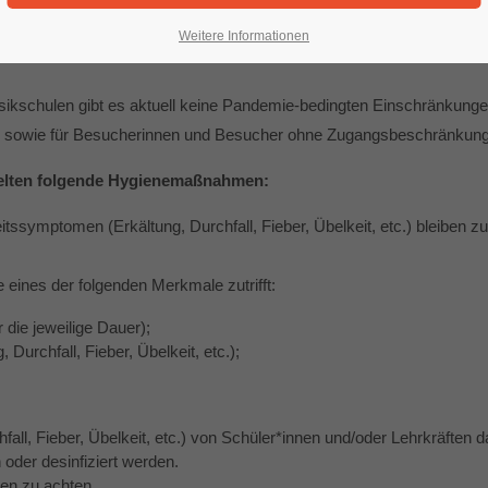
Weitere Informationen
ikschulen gibt es aktuell keine Pandemie-bedingten Einschränkungen
e, sowie für Besucherinnen und Besucher ohne Zugangsbeschränkunge
gelten folgende Hygienemaßnahmen:
tssymptomen (Erkältung, Durchfall, Fieber, Übelkeit, etc.) bleiben z
 eines der folgenden Merkmale zutrifft:
die jeweilige Dauer);
urchfall, Fieber, Übelkeit, etc.);
l, Fieber, Übelkeit, etc.) von Schüler*innen und/oder Lehrkräften dar
der desinfiziert werden.
ten zu achten.