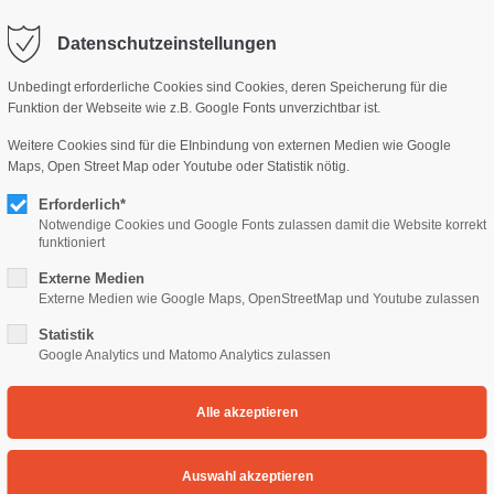
Datenschutzeinstellungen
rag "offcanvas-col2" existiert
Der Eintrag "offcanvas-col3" exi
cht.
leider nicht.
Unbedingt erforderliche Cookies sind Cookies, deren Speicherung für die
Funktion der Webseite wie z.B. Google Fonts unverzichtbar ist.
Weitere Cookies sind für die EInbindung von externen Medien wie Google
Maps, Open Street Map oder Youtube oder Statistik nötig.
ANMELDUNG
ENTGELTE & BESTIMMUN
Erforderlich*
Notwendige Cookies und Google Fonts zulassen damit die Website korrekt
funktioniert
Hygienekonzept
Externe Medien
Externe Medien wie Google Maps, OpenStreetMap und Youtube zulassen
Statistik
Google Analytics und Matomo Analytics zulassen
hen e.V.