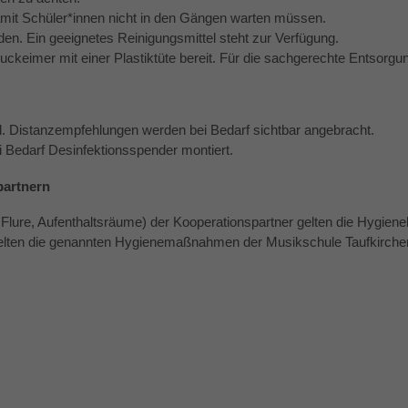
damit Schüler*innen nicht in den Gängen warten müssen.
rden. Ein geeignetes Reinigungsmittel steht zur Verfügung.
ckeimer mit einer Plastiktüte bereit. Für die sachgerechte Entsorgung
. Distanzempfehlungen werden bei Bedarf sichtbar angebracht.
 Bedarf Desinfektionsspender montiert.
artnern
Flure, Aufenthaltsräume) der Kooperationspartner gelten die Hygienek
elten die genannten Hygienemaßnahmen der Musikschule Taufkirchen