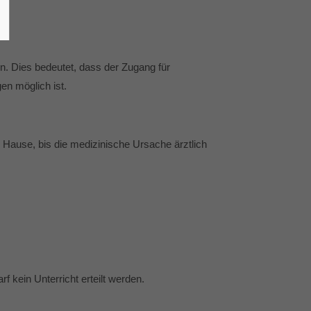
. Dies bedeutet, dass der Zugang für
n möglich ist.
u Hause, bis die medizinische Ursache ärztlich
f kein Unterricht erteilt werden.