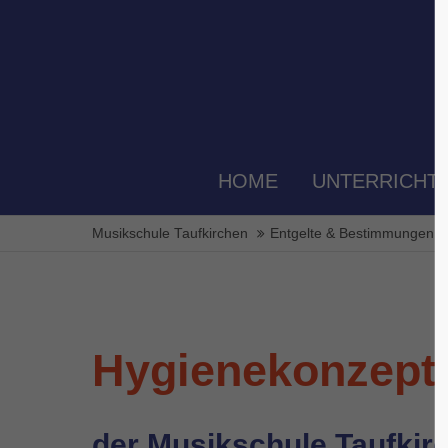
Der Eintrag "offcanvas-col1" existiert
Der Eint
leider nicht.
leider ni
HOME
UNTERRICHT
Musikschule Taufkirchen
Entgelte & Bestimmungen
Hygienekonzept
der Musikschule Taufkirc