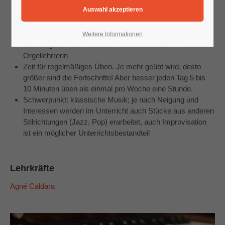
Freude daran, Orgelspielen lernen zu wollen
Mindestalter: ca. 7 - 8 Jahre
ein Klavier oder E-Piano zum Üben, später evtl. eine
elektronische Orgel
Weitere Informationen
Beratung zu Unterricht und Instrumentenkauf bei unserer
Orgellehrrerin
Zeit für regelmäßiges Üben. Je mehr geübt wird, desto
größer sind die Fortschritte! Aber besser jeden Tag 5 bis
10 Minuten üben als einmal pro Woche eine Stunde.
Schwerpunkt: klassische Musik; je nach Neigung und
Interessen werden im Unterricht auch Stücke aus anderen
Stilrichtungen (Jazz, Pop) erarbeitet, auch Improvisation
ist ein möglicher Unterrichtsbestandteil
Lehrkräfte
Agné Caldara