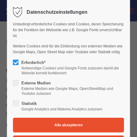
Menu
Datenschutzeinstellungen
Der Eintrag "offcanvas-col1" existiert leider nicht.
Unbedingt erforderliche Cookies sind Cookies, deren Speicherung
für die Funktion der Webseite wie z.B. Google Fonts unverzichtbar
Der Eintrag "offcanvas-col2" existiert leider nicht.
ist.
Orgel
Weitere Cookies sind für die EInbindung von externen Medien wie
Google Maps, Open Street Map oder Youtube oder Statistik nötig.
Der Eintrag "offcanvas-col3" existiert leider nicht.
Erforderlich*
Notwendige Cookies und Google Fonts zulassen damit die
(ab ca. 7 Jahren)
Der Eintrag "offcanvas-col4" existiert leider nicht.
Website korrekt funktioniert
Die Orgel: Königin der Instrumente wurde sie in der Barockzeit
Externe Medien
genannt wegen ihres Volumens, Tonumfangs und der
Externe Medien wie Google Maps, OpenStreetMap und
Youtube zulassen
Klangfarbenvielfalt. Das Klavier kann eine Grundlage zum
Statistik
Orgelspiel sein, man kann aber durchaus auch mit der Orgel
Google Analytics und Matomo Analytics zulassen
beginnen.
Voraussetzungen